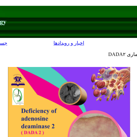
اخبار و رویدادها
جست
DADA۲