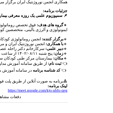
همکاری انجمن نوروژنتیک ایران برگزار م
جزئیات برنامه:
📌 سمپوزیوم علمی یک روزه معرفی بیماری ژنتیکی کمبود آدنو
🔸
گروه های هدف:
فوق تخصص روماتولوژی
ایمونولوژی و آلرژی بالینی، متخصصین کود
🔹
برگزار کننده:
انجمن روماتولوژی کودکان
🔹
با همکاری:
انجمن نوروژنتیک ایران و م
🔹
دبیر علمی:
سرکارخانم دکتر راحله عص
🔹
زمان:
پنج شنبه ۱۴۰۲/۰۸/۱۱ از ساعت ۹:۳۰-۱۲:۳۰
🔹
مکان:
بیمارستان مرکز طبی کودکان س
👈
ثبت نام:
از طریق سامانه آموزش مداوم به آدرس
👈
کد شناسه برنامه
در سامانه آموزش مداوم:
🔺برنامه به صورت آنلاین از طریق پلت 
لینک برنامه:
https://meet.google.com/kjo-ubfo-qeg
دفعات مشاهده: ۲۳۷۸ 