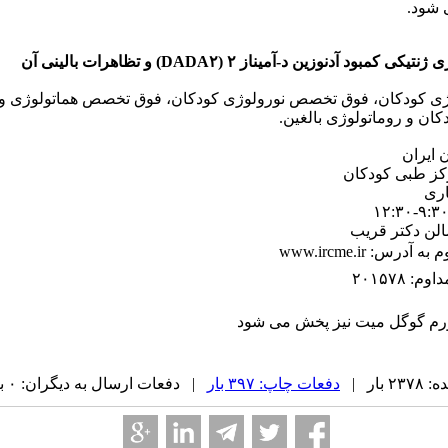
ی شود.
زین د-آمیناز ۲ (DADA۲) و تظاهرات بالینی آن
 کودکان، فوق تخصص نورولوژی کودکان، فوق تخصص هماتولوژی و 
کان و روماتولوژی بالغین.
 ایران
رکز طبی کودکان
اری
الن دکتر قریب
: www.ircme.ir
 ۲۰۱۵۷۸
فورم گوگل میت نیز پخش می شود
بار |
دفعات چاپ: ۳۹۷ بار
| دفعات ارسال به دیگران: ۰ بار |