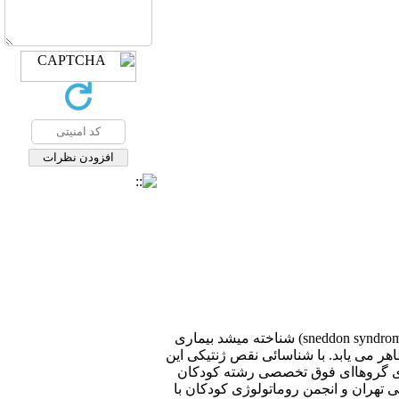
بیماری Adenosine s-Aminase ۲ Deffieciency (DADA۲) که قبل از این با نام های دیگری مانند سندرم اسندون (sneddon syndrome) شناخته میشد بیماری
هر می یابد. با شناسائی نقص ژنتیکی این
اری برای گروهاای فوق تخصصی رشته کودکان
 تهران و انجمن روماتولوژی کودکان با