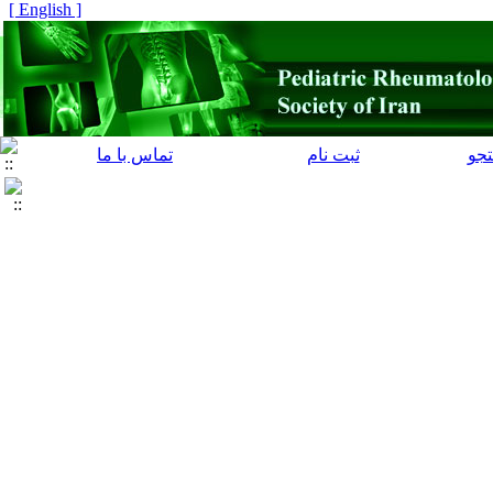
[ English ]
جو
ثبت نام
تماس با ما