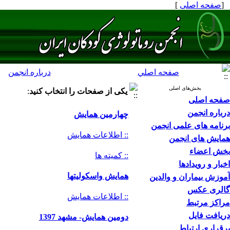
[
صفحه اصلی
]
صفحه اصلي
درباره انجمن
بخش‌های اصلی
یکی از صفحات را انتخاب کنید
:
صفحه اصلی
درباره انجمن
چهارمین همایش
برنامه های علمی انجمن
:: اطلاعات همایش
همایش های انجمن
بخش اعضاء
:: کمیته ها
اخبار و رویدادها
همایش واسکولیتها
آموزش بیماران و والدین
گالری عکس
:: اطلاعات همایش
مراکز مرتبط
دریافت فایل
دومین همایش- مشهد 1397
برقراری ارتباط