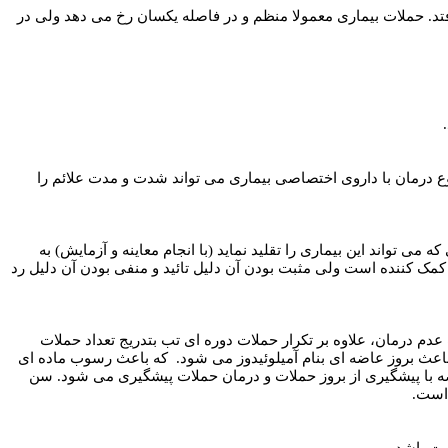
باشد. در بعضی بیماران حملات هر 1/5 تا 2 ماه یکبار نیز اتفاق می افتد. حملات بیماری معمولا منظم و در فاصله یکسان رخ می دهد ولی در
روع درمان با داروی اختصاصی بیماری می تواند شدت و مدت علائم را
ه می تواند این بیماری را تقلید نماید (با انجام معاینه و آزمایش) به
مک کننده است ولی مثبت بودن آن دلیل تائید و منفی بودن آن دلیل رد
 درمان، علاوه بر تکرار حملات دوره ای تب بتدریج تعداد حملات
باعث بروز عاضه ای بنام آمیلوئیدوز می شود. که باعث رسوب ماده ای
رضه با پیشگیری از بروز حملات و درمان حملات پیشگیری می شود. سن
 است.