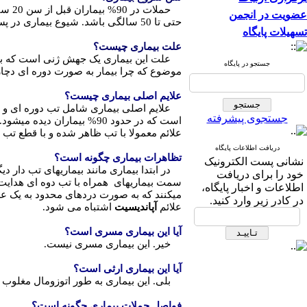
عضویت در انجمن
حتی تا 50 سالگی باشد. شیوع بیماری در پسران اندکی بیش از دختران است.
تسهیلات پایگاه
علت بیماری چیست؟
علت این بیماری یک جهش ژنی است که باعث م
جستجو در پایگاه
موضوع که چرا بیمار به صورت دوره ای دچ
علایم اصلی بیماری چیست؟
علایم اصلی بیماری شامل تب دوره ای و را
جستجوی پیشرفته
است که در حدود 90% بیمار
علائم معمولا با تب ظاهر شده و با قطع ت
دریافت اطلاعات پایگاه
تظاهرات بیماری چگونه است؟
نشانی پست الکترونیک
در ابتدا بیماری مانند بیماریهای تب دار د
خود را برای دریافت
سمت بیماریهای همراه با تب دوه ای هدایت 
اطلاعات و اخبار پایگاه،
میکنند که به صورت دردهای محدود به یک عضو
در کادر زیر وارد کنید.
علائم
آپاندیسیت
اشتباه می شود.
آیا این بیماری مسری است؟
خیر. این بیماری مسری نیست.
آیا این بیماری ارثی است؟
بلی. این بیماری به طور اتوزومال مغلوب ب
فواصل حملات بیماری چگونه است؟