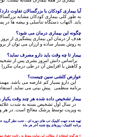
بیماری در همه بیماران مشابه نیست. نوع
آیا بیماری کودکان با بزرگسالان تفاوت دارد؟
به طور کلی بیماری کودکان مشابه بزرگسالا
یابد. التهاب دستگاه تناسلی و بیضه ها در 
چگونه این بیماری درمان می شود؟
هدف از درمان این بیماری پیشگیری از بروز ت
به روش بسیار ساده و ارزان می توان از بر
بیمار تا چه وقت باید دارو مصرف نماید؟
براساس دانش امروز بشری پس از تشخیص بیم
و کاهش یا افزایش آن در طی درمان مکررا ا
عوارض کلشی سین چیست؟
این دارو بسیار کم عارضه می باشد. مهمتر
برنامه منظمی پیش بینی می نماید. استفاده 
بیمار تشخیص داده شده هر چند وقت یکبار 
به ویزیت توسط پزشک معالج است. در هر و
تهیه شده جهت کلینیک تب های دوره ای
–
تحت نظر گروه علم
برنامه کلینیک: روزهای پنج شنبه آخر هر ماه
© هرگونه استفاده از مطالب این سایت منوط به رعایت حقوق مولف