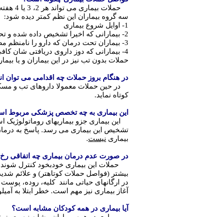
سه گروه بیماران این نظم کمتر دیده شود:
1- اوایل شروع بیماری
2- بیمارانی که اخیرا تشخیص داده شده و تحت درمان قرار گرفته اند
3- بیماران تحت درمان که دارو را نامنظم مصرف می نمایند
4- بیمارانی که دوز داروی دریافتی شان کافی نیست (مثلا به دلیل افزایش سن و وزن)
حملات بدون تب نیز در این بیماران و یا بیم
در هنگام بروز حملات چه اقدامی می توان ان
در حین حملات معمولا داروهای تب و مسکن بر
کوتاه نماید.
این بیماری به چه تخصص پزشکی مربوط اس
این بیماری جزو بیماریهای روماتولوژیک 
تشخیص این بیماری می رسد. پاسخ به درمان 
بیماری
نیست
.
در صورت عدم درمان بیماری چه اتفاقی رخ
حملات این بیماری خودبخود کنترل شونده ا
بیشتر (فواصل حملات کوتاهتر) و علائم شدی
در ارگانهای حیاتی مانند کلیه، روده، پوس
آغاز بیماری نیز مهم است. خطر ابتلا به آمیل
آیا بیماری در همه کودکان مشابه است؟