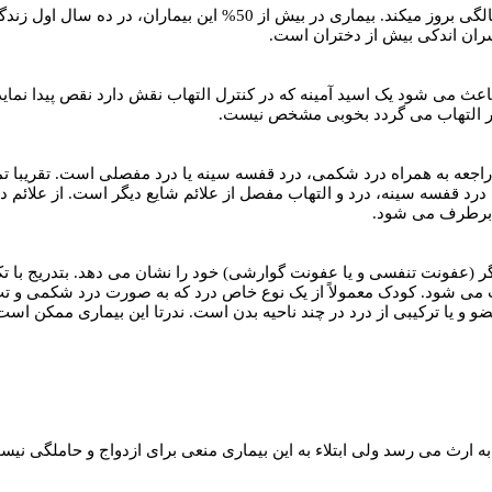
حملات در 90% بیماران قبل از سن 20 سالگی بروز میکند. بیما
ی شود یک اسید آمینه که در کنترل التهاب نقش دارد نقص پیدا نماید و 
ار التهاب می گردد بخوبی مشخص نیست.
جعه به همراه درد شکمی، درد قفسه سینه یا درد مفصلی است. تقریبا تم
ان دیده میشود. درد قفسه سینه، درد و التهاب مفصل از علائم شایع دیگر است. از
ب برطرف می شود.
یگر (عفونت تنفسی و یا عفونت گوارشی) خود را نشان می دهد. بتدریج با 
می شود. کودک معمولاً از یک نوع خاص درد که به صورت درد شکمی و تب ر
 و یا ترکیبی از درد در چند ناحیه بدن است. ندرتا این بیماری ممکن اس
ه ارث می رسد ولی ابتلاء به این بیماری منعی برای ازدواج و حاملگی نی