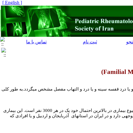
[ English ]
جو
ثبت نام
تماس با ما
)
Familial M
 یا درد قفسه سینه و یا درد و التهاب مفصل مشخص میگردد.به طور کلی
این بیماری جزو بیماریهای ناشایع است و در برخی کشورها به ویژه کشورهای حاشیه مدیترانه شیوع بالاتری دارد. شیوع بیماری در بالاترین احتمال خود یک در هر 3000 نفر است. این بیماری
هی دارد و در ایران در استانهای آذربایجان و اردبیل و یا افرادی که