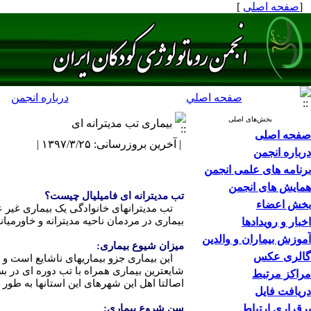
[
صفحه اصلی
]
صفحه اصلي
درباره انجمن
بخش‌های اصلی
بیماری تب مدیترانه ای
صفحه اصلی
| آخرین بروزرسانی: ۱۳۹۷/۳/۲۵ |
درباره انجمن
برنامه های علمی انجمن
همایش های انجمن
تب مدیترانه ای فامیلیال چیست؟
بخش اعضاء
تب مدیترانهای خانوادگی یک بیماری غیر عف
بیماری در مردمان ناحیه مدیترانه و خاورمیا
اخبار و رویدادها
آموزش بیماران و والدین
میزان شیوع بیماری:
گالری عکس
شایعترین بیماری همراه با تب دوره ای در بسی
مراکز مرتبط
اصالتا اهل این شهرهای این استانها به طور
دریافت فایل
برقراری ارتباط
سن شروع بیماری: