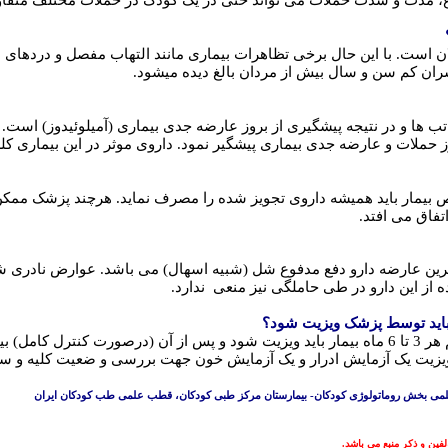
، مدت و شدت حملات می تواند حتی در یک کودک در حملات مختلف متفاو
ن است. با این حال برخی تظاهرات بیماری مانند التهاب مفصل و دردهای
پسران کم سن و سال بیش از مردان بالغ دیده میشود.
ب ها و در نتیجه پیشگیری از بروز عارضه جدی بیماری (آمیلوئیدوز) است. ب
وز حملات و عارضه جدی بیماری پیشگیر نمود. داروی موثر در این بیماری
ار باید همیشه داروی تجویز شده را مصرف نماید. هرچند پزشک ممکن اس
تفاق می افتد.
ین عارضه دارو دفع مدفوع شل (شبیه اسهال) می باشد. عوارض نادری شبی
از این دارو در طی حاملگی نیز منعی ندارد.
باید توسط پزشک ویزیت شود؟
در سال اول تشخیص بسته به شدت علائم هر 3 تا 6 ماه بیمار باید ویزیت شود و پس از آ
یزیت یک آزمایش ادرار و یک آزمایش خون جهت بررسی و ضعیت کلیه و سل
ی بخش روماتولوژی کودکان- بیمارستان مرکز طبی کودکان، قطب علمی طب کودکان ایران
ین و ذکر منبع می باشد.