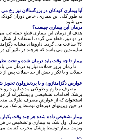
آیا بیماری کودکان در بزرگسالان نیز رخ می 
به طور کلی این بیماری، خاص دوران کودکی
می شود.
درمان این بیماری چیست؟
هدف از درمان این بیماری قطع حمله تب می 
۳۶ ساعت می گردد. داروهای مشابه دگزامتازون مانند قرص پردنیزولون نیز تاثیر مشابه دارد که ممکن است پزشک پس از تشخیص بیماری، آن را تجویز نماید. از داروهای موثر دیگر مصرف
سایمتدین می باشد که هرچند در تاثیر آن 
بیمار تا چه وقت باید درمان شده و تحت نظر
تا زمان بروز حملات نیاز به درمان می با
حملات و یا تکرار بیش از حد حملات پس از 
عوارض دگزامتازون و یا پردنیزولون تجویز
مصرف مداوم و طولانی مدت این دارو عارض 
پزشک اقدامات تشخیصی و پیشگیرانه از عوار
استخوان
که از عوارض مصرف طولانی مدت ا
در حین ویزیتهای دورهای توسط پزشک بررس
بیمار تشخیص داده شده هر چند وقت یکبار 
ویزیت بیمار توسط پزشک مجرب کفایت می 