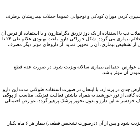
 سپری کردن دوران کودکی و نوجوانی عموما حملات بیماریشان برطرف
ت تب با استفاده از یک دوز تزریق دگزامتازون و یا استفاده از قرص آن
در دو دوز، قطع می گردد. استفاده از شکل تزریقی دارو سریع الاثرتر بوده و در عرض کمتر از چند ساعت باعث بهبود علائم بیماری می گردد. شکل خوراکی دارو، باعث بهبودی علائم طی ۲۴ تا
سی عوارض احتمالی بیماری سالانه ویزیت شود. در صورت عدم قطع
ودن آن موثر باشد.
 جدی در برندارد. با اینحال در صورت استفاده طولانی مدت این دارو
ده کافی از نور خورشید به همراه داشتن فعالیت فیزیکی مناسب از
پوکی
ودسرانه این دارو و بدون تجویز پزشک پرهیز گردد. عوارض احتمالی
درسال اول شک به بیماری و تشخیص در هر حمله تب و حداقل در ۳ حمله متناوب تب بیمار باید توسط پزشک مجرب ویزیت شود و پس از آن (درصورت تشخیص قطعی) بیمار هر ۶ ماه یکبار