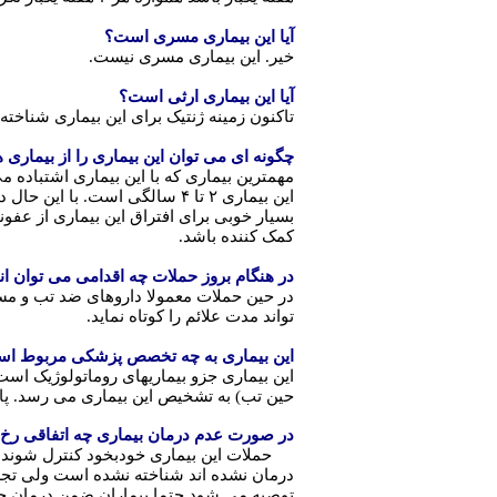
آیا این بیماری مسری است؟
خیر. این بیماری مسری نیست.
آیا این بیماری ارثی است؟
تاکنون زمینه ژنتیک برای این بیماری شناخت
چگونه ای می توان این بیماری را از بیماری
این بیماری ۲ تا ۴ سالگی اس
بسیار خوبی برای افتراق این بیماری از عفون
کمک کننده باشد.
در هنگام بروز حملات چه اقدامی می توان ان
در حین حملات معمولا داروهای ضد تب و مسکن 
تواند مدت علائم را کوتاه نماید.
این بیماری به چه تخصص پزشکی مربوط اس
این بیماری جزو بیماریهای روماتولوژیک اس
حین تب) به تشخیص این بیماری می رسد. پاس
در صورت عدم درمان بیماری چه اتفاقی رخ
حملات این بیماری خودبخود کنترل شونده
درمان نشده اند شناخته نشده است ولی تجرب
توصیه می شود حتما بیماران ضمن درمان ح