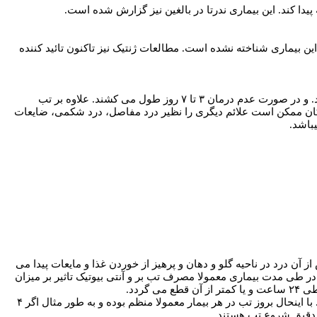
ن بیماری شناخته نشده است. مطالعات ژنتیک نیز تاکنون تائید کننده
دوره های تب شروع سریع داشته به گونه ای که در عرض مدت کمتر از چند ساعت تب بیمار به حدود ۴۰ درجه می رسد. و در صورت عدم درمان ۳ تا ۷ روز طول می کشند. علاوه بر تب
کان ممکن است علائم دیگری را نظیر درد مفاصل، درد شکمی، ضایعات
باشد.
ن تب کرده و درجه حرارت وی به سرعت به ۴۰ درجه نیز می رسد. پس از آن درد در ناحیه گلو و دهان و پرهیز از خوردن غذا و مایعات پیدا می
ر طی مدت بیماری معمولا مصرف تب بر و آنتی بیوتیک تاثیر بر میزان
ردد.
تب ها معمولا به صورت منظم هر ماه یکبار تکرار می شود ولی می تواند از هر دو هفته یکبار تا ۳ ماه یکبار متغیر باشد. با اینحال بروز تب در هر بیمار معمولا منظم بوده و به طور مثال اگر ۴