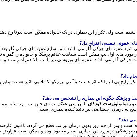
ه نشده است ولی تکرار این بیماری در یک خانواده ممکن است ندرتا رخ دهد.
 های عفونی تنفسی افتراق داد؟
ت. با این حال در دوره های اول تب ممکن است شباهت علائم پزشک و خانواده را 
ت چرکی گلو می باشد. عفونتهای ویروسی نیز با تب بالا همراه نیستند و معم
جام داد؟
رایج بی اثر یا کم اثر هستند و آنتی بیوتیکها کاملا بی تاثیر هستند بناب
ت و پزشک چگونه این بیماری را تشخیص می دهد؟
ت و
روماتولوژیست کودکان
با بررسی علائم بیماری حین تب و رد سایر بیماریه
خ به درمان اختصاصی نیز تائید کننده بیماری است.
 می دهد؟
 است و پس از چند روز بدون درمان نیز تب قطع می گردد. تاکنون عارضه
ه پزشکی در مورد این بیماری بسیار محدود بوده و ممکن است عوارض طی د
ملات تب، تحت نظر پزشک باشند.