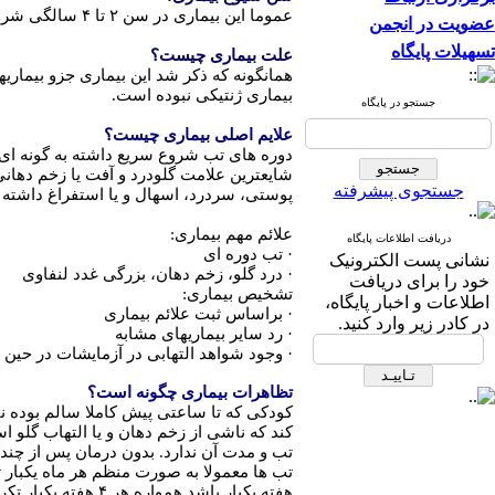
عموما این بیماری در سن ۲ تا ۴ سالگی شروع می شود و تا سنین بلوغ و گاهی تا اوایل سنین جوانی ممکن است ادامه پیدا کند. این بیماری ندرتا در بالغین نیز گزارش شده است.
عضویت در انجمن
تسهیلات پایگاه
علت بیماری چیست؟
همانگونه که ذکر شد این بیماری جزو بیماری
بیماری ژنتیکی نبوده است.
جستجو در پایگاه
علایم اصلی بیماری چیست؟
شایعترین علامت گلودرد و آفت یا زخم دها
جستجوی پیشرفته
پوستی، سردرد، اسهال و یا استفراغ داشته 
علائم مهم بیماری:
دریافت اطلاعات پایگاه
·
تب دوره ای
نشانی پست الکترونیک
·
درد گلو، زخم دهان، بزرگی غدد لنفاوی
خود را برای دریافت
تشخیص بیماری:
اطلاعات و اخبار پایگاه،
·
براساس ثبت علائم بیماری
در کادر زیر وارد کنید.
·
رد سایر بیماریهای مشابه
·
وجود شواهد التهابی در آزمایشات در حین 
تظاهرات بیماری چگونه است؟
کند که ناشی از زخم دهان و یا التهاب گلو 
تب و مدت آن ندارد. بدون درمان پس از چند روز تب خود
هفته یکبار باشد همواره هر ۴ هفته یکبار تکرار می شود و تغییر نمی کند به گونه ای که خانواده قادر به پیش بینی زمان دقیق شروع تب هستند.