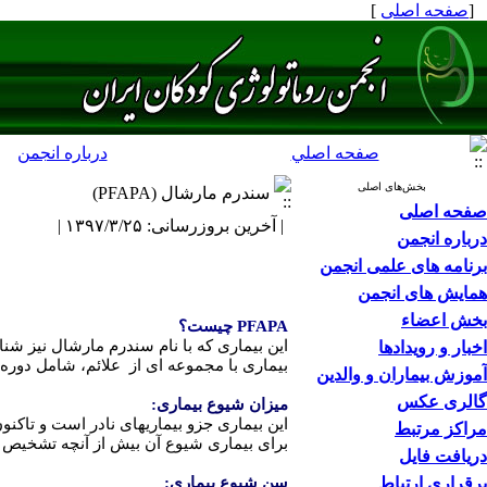
[
صفحه اصلی
]
صفحه اصلي
درباره انجمن
بخش‌های اصلی
سندرم مارشال (PFAPA)
صفحه اصلی
| آخرین بروزرسانی: ۱۳۹۷/۳/۲۵ |
درباره انجمن
برنامه های علمی انجمن
همایش های انجمن
بخش اعضاء
PFAPA
چیست؟
این بیماری که با نام سندرم مارشال نیز ش
اخبار و رویدادها
بیماری با
مجموعه ای از علائم، شامل دوره 
آموزش بیماران و والدین
گالری عکس
میزان شیوع بیماری:
این بیماری جزو بیماریهای نادر است و تا
مراکز مرتبط
برای بیماری شیوع آن بیش از آنچه تشخیص دا
دریافت فایل
برقراری ارتباط
سن شیوع بیماری: