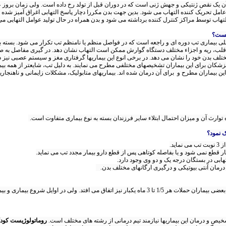
 آن یک نقص ژنتیکی و جهش ژنی است که در دوران قبل از تولد رخ داده است. ولی زمان بروز ع
ک عامل تحریک کننده التهاب می شود. بدین جهت بدن مکررا دچار پاسخ التهابی اغراق آمیز شده 
تهاب توسط مراکز کنترل کننده برداشته می شود و بدن همراه در حال تولید عوامل التهابی م
یست؟
لی بیماری تب دوره ای و راجعه است که در فواصل منظم یا نامنظم تب تکرار می شود. بسته ب
. قلب، ریه و اجزاء مختلف دستگاه گوارش ممکن است التهاب نشان دهد. در گیری مفاصل به صو
بدن خود را نشان می دهد. در برخی انوع این بیماریها گرفتاری مغز و سیستم عصبی نیز د
 پزشکان برای این بیماران تشخیصهای مختلفی مطرح می نمایند. به دلیل تب، شایعتر از همه ب
ین بیماران مطرح و برای آن درمان شده اند. بیماریهای متابولیک، مشکلات زایمانی و ناه
وارث آن و میزان احتمال ابتلاء سایر فرزندان بسته به نوع بیماری متفاوت است.
ک نمود؟
حملات بیماری می تواند هر 2، 3 یا 4 هفته یکبار باشد. در بعضی بیماران حملات هر 1/5 تا 3 ماه 
خیص و درمان این بیماریها نیازمند تیم درمانی از رشته های مختلف است.
روماتولوژیست کود