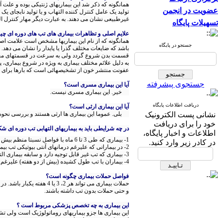
همانگونه که ذکر شد این بیماریهای ژنتیکی بوده و علت
عضویت در انجمن
تولید یک عامل کنترل کننده التهاب و یا تولید نابجای ی
غیرطبیعی نشان می دهند. به عبارت دیگر مهار کنترل ال
تسهیلات پایگاه
علایم اصلی و تظاهرات بیماری های تب های دوره ای چ
همانگونه که از نام این بیماریها مشخص است علامت اص
جستجو در پایگاه
باشد که ضایعات مختلف گذرا یا پایدار را نشان می دهد
قسمت بدن شروع گردد ولی به سرعت در قسمتهای مختلف 
به دلیل علائم مختلف بیماری به ویژه در شروع بیماری،
عفونت منتشر خون از تشخیصهائی است که بارها برای ا
جستجوی پیشرفته
آیا این بیماری مسری است؟
خیر. این بیماری مسری نیست.
دریافت اطلاعات پایگاه
آیا این بیماری ارثی است؟
نشانی پست الکترونیک
بلی. عموما این بیماری ها ارثی هستند و بررسی نحوه ت
خود را برای دریافت
در چه شرایطی باید به بیماریهای التهابی تب دوره ای ش
اطلاعات و اخبار پایگاه،
1- بیماری که طی 3 تا 6 ماه با فواصل نسبتا منظم بیش از 3 نوبت تب می نماید.
در کادر زیر وارد کنید.
2- در بیمارانی که علیرغم درمانهای آنتی بیوتیکی تب بیمار قطع نمی شود و یا بفاصله کوتاهی پس از قطع دارو بیمار مجدد تب می نماید.
3- بیماری که تب غیر قابل توجیه دارد و سابقه بیماری التهابی در بستگان درجه یک و دو وی وجود دارد.
4- بیماران با تب طول کشیده (بیش از دو هفته) علیرغم درمان آنتی بیوتیکی و درگیری ارگانهای مختلف بدن.
فواصل حملات بیماری چگونه است؟
و حتی حملات بدون تب داشته باشند.
این بیماری به چه تخصص پزشکی مربوط است ؟
این بیماری ها جزو بیماریهای روماتولوژیک است ولی تش