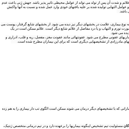
لائم و شدت آن پس از تولد می تواند از عوامل محیطی تاثیر پذیر باشد. جهش ژنی باعث عدم
و عوامل التهابی تولیده شده بر علیه بافتهای خودی وارد عمل شده و نسبت به آنها واکنش
ی باشد.
ه نوع بیماری، علامت در بخشهای دیگر نیز دیده می شود. از بخشهای شایع گرفتار، پوست می
رت تورم و التهاب و یا درد مفاصل از علائم شایع دیگر است. علائم ممکن است در یک
یده می شود.
یماریهای عفونی مطرح می شود. عفونتهائی مانند عفونت مغز، مفصل، ریه و قلب، ادراری و
نجاریهای مادرزادی از تشخیصهایی دیگری است که برای این بیماران مطرح شده است.
یکبار نیز اتفاق می افتد. ولی در اوایل شروع بیماری و بیمارانی که با تشخیصهای دیگر درمان می شوند ممکن است الگوی تب دار بیماری را به هم زده
کان
مسئولیت تیم تشخیص اینگونه بیماریها را برعهده دارد و در تیم درمانی متخصص ژنتیک،