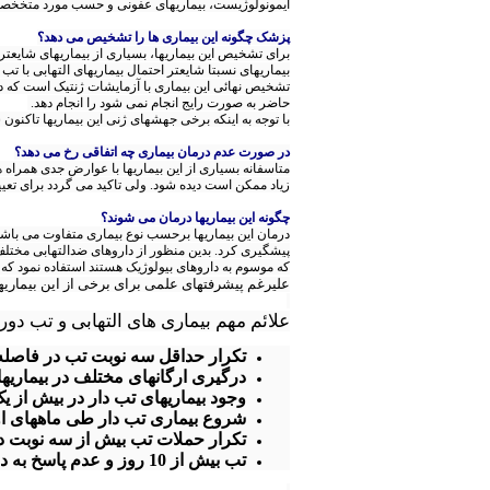
ایمونولوژیست، بیماریهای عفونی و حسب مورد متخخص
پزشک چگونه این بیماری ها را تشخیص می دهد؟
برای تشخیص این بیماریها، بسیاری از بیماریهای شایعتر
بیماریهای نسبتا شایعتر احتمال بیماریهای التهابی با ت
تشخیص نهائی این بیماری با آزمایشات ژنتیک است که در
حاضر به صورت رایج انجام نمی شود را انجام دهد.
با توجه به اینکه برخی جهشهای ژنی این بیماریها تاکن
در صورت عدم درمان بیماری چه اتفاقی رخ می دهد؟
متاسفانه بسیاری از این بیماریها با عوارض جدی همراه ه
زیاد ممکن است دیده شود. ولی تاکید می گردد برای ت
چگونه این بیماریها درمان می شوند؟
درمان این بیماریها برحسب نوع بیماری متفاوت می باشد. 
پیشگیری کرد. بدین منظور از داروهای ضدالتهابی مختلف ب
که موسوم به داروهای بیولوژیک هستند استفاده نمود که
علیرغم پیشرفتهای علمی برای برخی از این بیماریها
علائم مهم بیماری های التهابی و تب دور
تکرار حداقل سه نوبت تب در فاصله 3 تا 6 ما
درگیری ارگانهای مختلف در بیماریها
وجود بیماریهای تب دار در بیش از ی
شروع بیماری تب دار طی ماههای او
تکرار حملات تب بیش از سه نوبت در 6 ماهه اول زن
تب بیش از 10 روز و عدم پاسخ به درمان آنتی بیوتیکی و یا تب بر