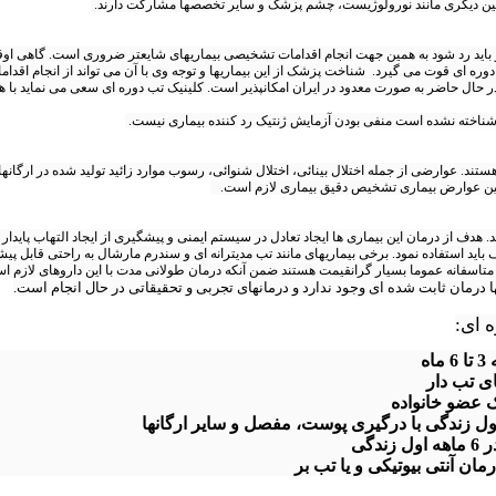
ین دیگری مانند نورولوژیست، چشم پزشک و سایر تخصصها مشارکت دارند.
 باید رد شود به همین جهت انجام اقدامات تشخیصی بیماریهای شایعتر ضروری است. گاهی اوقات 
ب دوره ای قوت می گیرد. شناخت پزشک از این بیماریها و توجه وی با آن می تواند از انجام اق
 حال حاضر به صورت معدود در ایران امکانپذیر است. کلینیک تب دوره ای سعی می نماید با هم
ون شناخته نشده است منفی بودن آزمایش ژنتیک رد کننده بیماری نیست.
ستند. عوارضی از جمله اختلال بینائی، اختلال شنوائی، رسوب موارد زائید تولید شده در ارگانه
عیین عوارض بیماری تشخیص دقیق بیماری لازم است.
هدف از درمان این بیماری ها ایجاد تعادل در سیستم ایمنی و پیشگیری از ایجاد التهاب پایدار
اید استفاده نمود. برخی بیماریهای مانند تب مدیترانه ای و سندرم مارشال به راحتی قابل پیش
 متاسفانه عموما بسیار گرانقیمت هستند ضمن آنکه درمان طولانی مدت با این داروهای لازم 
 درمان ثابت شده ای وجود ندارد و درمانهای تجربی و تحقیقاتی در حال انجام است.
ه ای:
ه
ی تب دار
ک عضو خانواده
ل زندگی با درگیری پوست، مفصل و سایر ارگانها
دگی