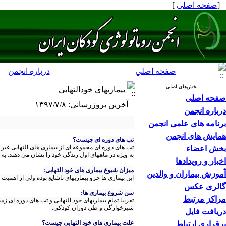
[
صفحه اصلی
]
صفحه اصلي
درباره انجمن
بخش‌های اصلی
بیماریهای خودالتهابی
صفحه اصلی
| آخرین بروزرسانی: ۱۳۹۷/۷/۸ |
درباره انجمن
برنامه های علمی انجمن
همایش های انجمن
تب های دوره ای چیست؟
تب های دوره ای مجموعه ای از بیماری های التهابی غیر ع
بخش اعضاء
به ویژه در ماههای اول زندگی خود را نشان می دهند. به م
اخبار و رویدادها
میزان شیوع بیماری های خود التهابی:
آموزش بیماران و والدین
این بیماری ها جزو بیماریهای ناشایع بوده ولی از اهمیت
گالری عکس
سن شروع بیماری ها:
مراکز مرتبط
تقریبا تمام بیماریهای خود التهابی و تب های دوره ای زمی
شیرخوارگی و طی دوران کودکی.
دریافت فایل
علت بیماری های خود التهابی چیست؟
برقراری ارتباط