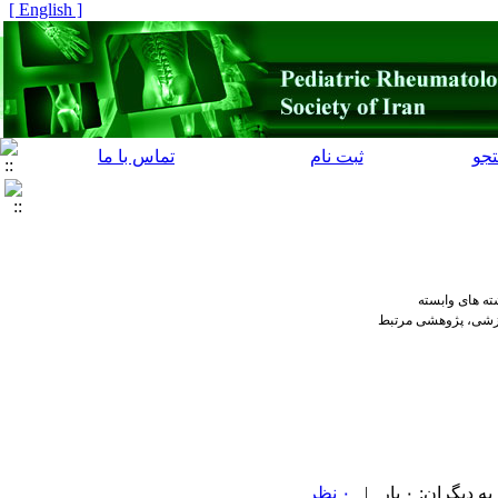
[ English ]
جو
ثبت نام
تماس با ما
ه های وابسته
موزشی، پژوهشی مرتبط
ران: ۰ بار |
۰ نظر