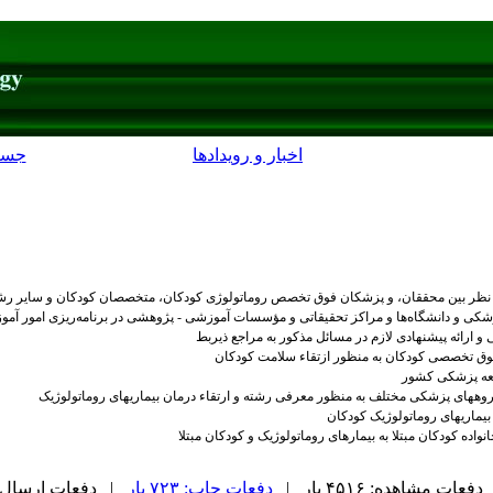
اخبار و رویدادها
جست
دل نظر بین محققان، و پزشکان فوق تخصص روماتولوژی کودکان، متخصصان کودکان و سایر رشت
کی و دانشگاه‌ها و مراکز تحقیقاتی و مؤسسات آموزشی - پژوهشی در برنامه‌ریزی امور آ
و ارائه پیشنهادی لازم در مسائل مذکور به مراجع ذیربط
وق تخصصی کودکان به منظور ازتقاء سلامت کودکان
معه پزشکی کشور
وههای پزشکی مختلف به منظور معرفی رشته و ارتقاء درمان بیماریهای روماتولوژیک
بیماریهای روماتولوژیک کودکان
ده کودکان مبتلا به بیمارهای روماتولوژیک و کودکان مبتلا
دفعات مشاهده: ۴۵۱۶ بار |
دفعات چاپ: ۷۲۳ بار
| دفعات ارسال به دیگ