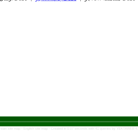
rsian site map -
English site map
- Created in 0.07 seconds with 41 queries by YEKTAWEB 4