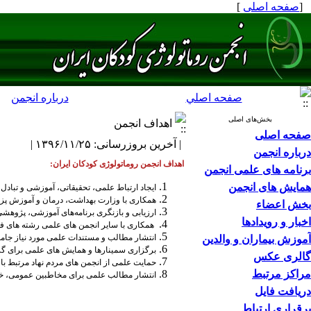
[
صفحه اصلی
]
صفحه اصلي
درباره انجمن
بخش‌های اصلی
اهداف انجمن
صفحه اصلی
| آخرین بروزرسانی: ۱۳۹۶/۱۱/۲۵ |
درباره انجمن
اهداف انجمن روماتولوژی کودکان ایران:
برنامه های علمی انجمن
همایش های انجمن
ایجاد ارتباط علمی، تحقیقاتی، آموزشی و تبا
همکاری با وزارت بهداشت، درمان و آموزش پزش
بخش اعضاء
ارزیابی و بازنگری برنامه‌های آموزشی، پژوهشی 
اخبار و رویدادها
همکاری با سایر انجمن های علمی رشته های ف
انتشار مطالب و مستندات علمی مورد نیاز جا
آموزش بیماران و والدین
برگزاری سمینارها و همایش های علمی برای گر
گالری عکس
حمایت علمی از انجمن های مردم نهاد مرتبط با 
مراکز مرتبط
انتشار مطالب علمی برای مخاطبین عمومی، خانوا
دریافت فایل
برقراری ارتباط