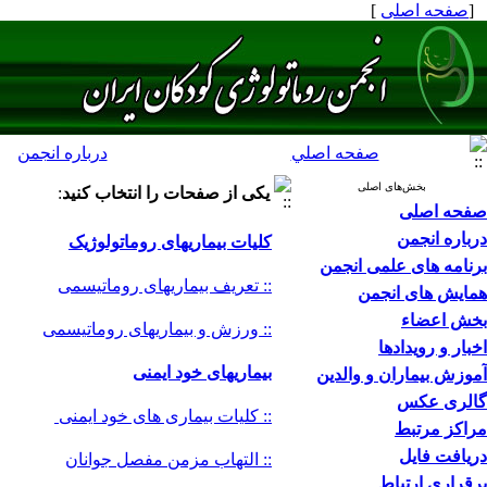
[
صفحه اصلی
]
صفحه اصلي
درباره انجمن
بخش‌های اصلی
یکی از صفحات را انتخاب کنید
:
صفحه اصلی
درباره انجمن
کلیات بیماریهای روماتولوژیک
برنامه های علمی انجمن
:: تعریف بیماریهای روماتیسمی
همایش های انجمن
بخش اعضاء
:: ورزش و بیماریهای روماتیسمی
اخبار و رویدادها
بیماریهای خود ایمنی
آموزش بیماران و والدین
گالری عکس
:: کلیات بیماری های خود ایمنی
مراکز مرتبط
دریافت فایل
:: التهاب مزمن مفصل جوانان
برقراری ارتباط