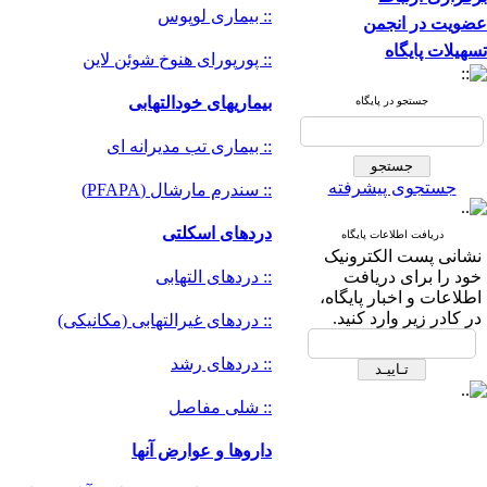
:: بیماری لوپوس
عضویت در انجمن
تسهیلات پایگاه
:: پورپورای هنوخ شوئن لاین
بیماریهای خودالتهابی
جستجو در پایگاه
:: بیماری تب مدیرانه ای
جستجوی پیشرفته
:: سندرم مارشال (PFAPA)
دردهای اسکلتی
دریافت اطلاعات پایگاه
نشانی پست الکترونیک
خود را برای دریافت
:: دردهای التهابی
اطلاعات و اخبار پایگاه،
در کادر زیر وارد کنید.
:: دردهای غیرالتهابی (مکانیکی)
:: دردهای رشد
:: شلی مفاصل
داروها و عوارض آنها