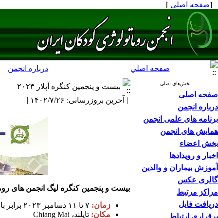
[
صفحه اصلی
]
صفحه اصلي
درباره انجمن
بخش‌های اصلی
بیست و پنجمین کنگره آپلار ۲۰۲۳
صفحه اصلی
| آخرین بروزرسانی: ۱۴۰۲/۷/۲۶ |
درباره انجمن
برنامه های علمی انجمن
همایش های انجمن
بخش اعضاء
اخبار و رویدادها
آموزش بیماران و والدین
گالری عکس
بیست و پنجمین کنگره لیگ انجمن های روما
مراکز مرتبط
دریافت فایل
زمان:
۷ تا ۱۱ دسامبر ۲۰۲۳ برابر با ۱۶ تا ۲۰ آذرماه ۱۴۰۲
مکان:
تایلند، Chiang Mai
برقراری ارتباط