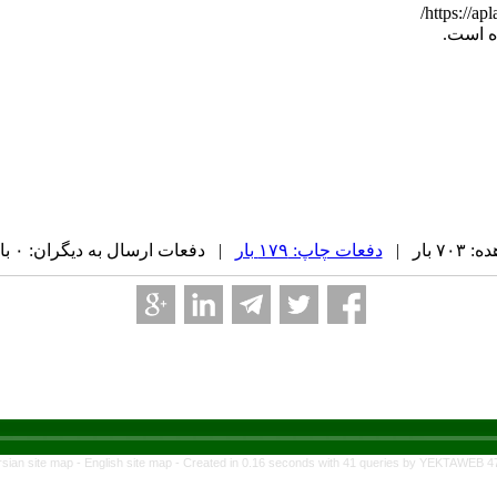
https://ap
ه است.
 بار |
دفعات چاپ: ۱۷۹ بار
| دفعات ارسال به دیگران: ۰ بار |
rsian site map -
English site map
- Created in 0.16 seconds with 41 queries by YEKTAWEB 4