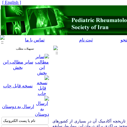
[ English ]
جو
ثبت نام
تماس با ما
تسهیلات مطلب
سایر مطالب این
بخش
نسخه قابل چاپ
ارسال به دوستان
اریخچه آکادمیک آن در بسیاری از کشورهای
ه و در کشورهای اروپائی نیز علیرغم وجود مراکزی برای درمان این بیماریها، سابقه