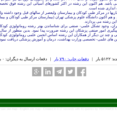
ی باشد. هم اکنون این رشته در اکثر کشورهای آسیائی این رشته فوق تخصصی 
ه اندازی شده است.
یماریها در مرکز طبی کودکان و بیمارستان ولیعصر از سالهای قبل وجود داشته
ه اندازی شده است. و هم اکنون دانشگاه علوم پزشکی تهران (بیمارستان مرکز طبی کودکان
ین رشته می پردازند.
ایران، وجود تشکل علمی- صنفی برای شناساندن بهتر رشته روماتولوژی کودکا
پیگیری امور صنفی پزشکان این رشته ضرورت پیدا نمود.
من های علمی- تخصصی وزارت بهداشت، درمان و آمو
زش پزشکی دریافت نمود
بار |
دفعات چاپ: ۷۹۰ بار
| دفعات ارسال به دیگران: ۰ بار |
rsian site map -
English site map
- Created in 0.17 seconds with 41 queries by YEKTAWEB 4