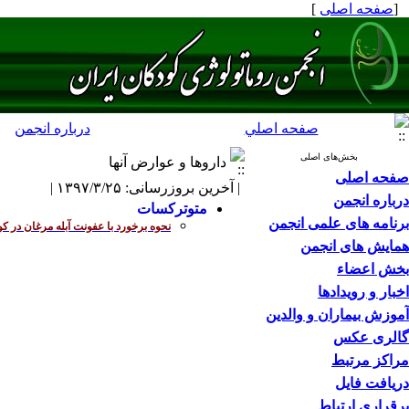
[
صفحه اصلی
]
صفحه اصلي
درباره انجمن
بخش‌های اصلی
داروها و عوارض آنها
صفحه اصلی
| آخرین بروزرسانی: ۱۳۹۷/۳/۲۵ |
درباره انجمن
متوترکسات
برنامه های علمی انجمن
نحوه برخورد با عفونت آبله مرغان در 
همایش های انجمن
بخش اعضاء
اخبار و رویدادها
آموزش بیماران و والدین
گالری عکس
مراکز مرتبط
دریافت فایل
برقراری ارتباط