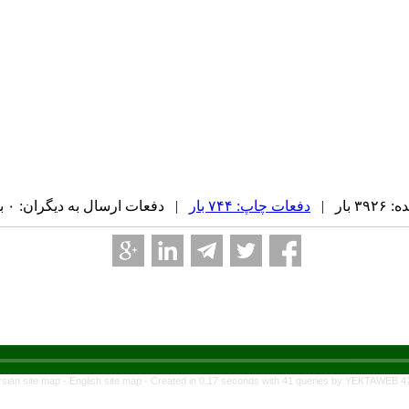
بار |
دفعات چاپ: ۷۴۴ بار
| دفعات ارسال به دیگران: ۰ بار |
rsian site map -
English site map
- Created in 0.17 seconds with 41 queries by YEKTAWEB 4