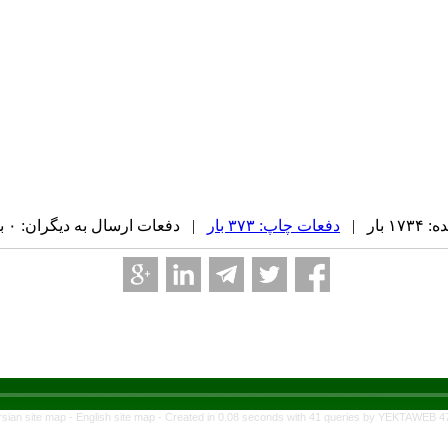
بار |
دفعات چاپ: ۳۷۳ بار
| دفعات ارسال به دیگران: ۰ بار |
rsian site map -
English site map
- Created in 0.08 seconds with 41 queries by YEKTAWEB 4