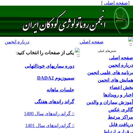
[
صفحه اصلی
]
صفحه اصلي
درباره انجمن
بخش‌های اصلی
یکی از صفحات را انتخاب کنید
:
صفحه اصلی
درباره انجمن
دوره بیماریهای خودالتهابی
برنامه های علمی انجمن
سمپوزیوم DADA2
همایش های انجمن
بخش اعضاء
جلسات ماهانه
اخبار و رویدادها
گراند راندهای هفتگی
آموزش بیماران و والدین
گالری عکس
:: گراند راندهای سال 1400
مراکز مرتبط
دریافت فایل
:: گراندراندهای سال 1401
برقراری ارتباط