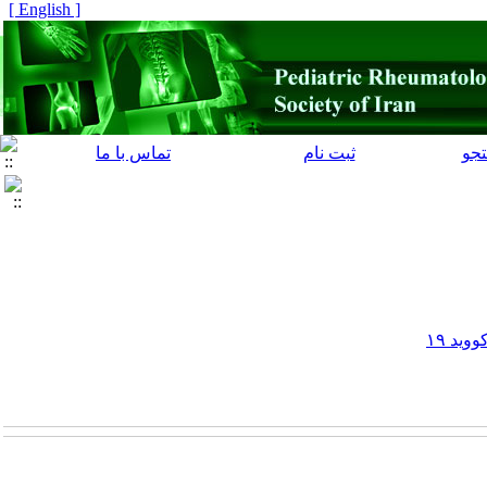
[ English ]
جو
ثبت نام
تماس با ما
ید ۱۹