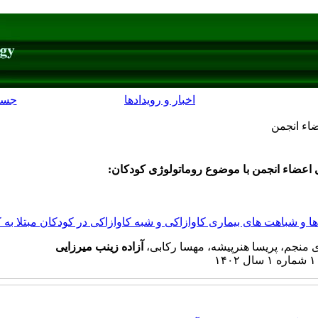
اخبار و رویدادها
جست
اء انجمن
اعضاء انجمن با موضوع روماتولوژی کودکان:
و شباهت های بیماری کاوازاکی و شبه کاوازاکی در کودکان مبتلا به کوو
منجم، پریسا هنرپیشه، مهسا رکابی،
آزاده زینب میرزایی