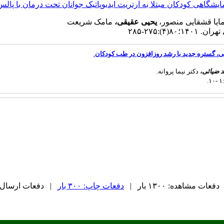
ایشگاهی کودکان مبتلا به آرتریت ایدیوپاتیک جوانان تحت درمان با پالس
ایا قشقایی منصور،
یحیی عقیقی،
مامک شریعت
(۴):۲۷۵-۲۸۵
بی، گستره جدید با رشد روزافزون در طب کودکان
.
د ضیائی
،
دکتر نیما پروانه.
دفعات مشاهده: ۱۳۰۰ بار |
دفعات چاپ: ۳۰۰ بار
| دفعات ارسال به دیگ