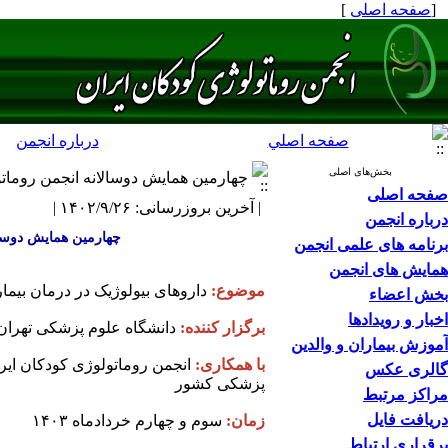
[
صفحه اصلی
]
صفحه اصلي
درباره انجمن
بخش‌های اصلی
چهارمین همایش دوسالانه انجمن روماتو
صفحه اصلی
| آخرین بروزرسانی: ۱۴۰۲/۹/۲۶ |
درباره انجمن
چهارمین همایش دوسالانه انجمن 
برنامه های علمی انجمن
همایش های انجمن
موضوع:
داروهای بیولوژیک در درمان بیما
بخش اعضاء
اخبار و رویدادها
برگزار کننده:
دانشگاه علوم پزشکی تهران
آموزش بیماران و والدین
با همکاری:
انجمن روماتولوژی کودکان ایر
گالری عکس
پزشکی کشور
مراکز مرتبط
دریافت فایل
زمان:
سوم و چهارم خردادماه ۱۴۰۳
برقراری ارتباط