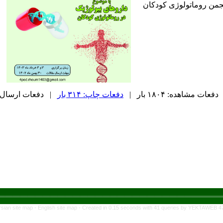
جمن روماتولوژی کودکان
دفعات مشاهده: ۱۸۰۴ بار |
دفعات چاپ: ۳۱۴ بار
| دفعات ارسال به دیگ
rsian site map -
English site map
- Created in 0.15 seconds with 41 queries by YEKTAWEB 4