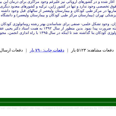
رسد بطور مثال در کشور آمریکا از سال ۱۹۹۳ آغاز شده و در کشورهای اروپائی نیز علیرغم وجود مراکز
وق تخصصی وجود ندارد و تنها در کشور ژاپن، ترکیه و کشورهای معدود دیگری 
پزشکی تهران (بیمارستان مرکز طبی کودکان و بیمارستان ولیعصر) و دانشگاه
یران، وجود تشکل علمی- صنفی برای شناساندن بهتر رشته روماتولوژی کودکان 
ه ضرورت پیدا نمود.
بدین منظور از سال ۱۳۹۲ به همت است
همکاران این رشته اساس انجمن علمی روماتولوژی 
دفعات مشاهده: ۵۱۲۳ بار |
دفعات چاپ: ۷۹۰ بار
| دفعات ارسال به دیگ
rsian site map -
English site map
- Created in 0.07 seconds with 41 queries by YEKTAWEB 4