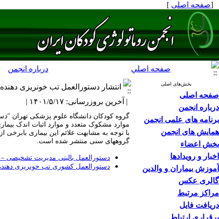
[
صفحه اصلی
]
صفحه اصلي
درباره انجمن
بخش‌های اصلی
انتشار دستورالعمل تب خونریزی دهنده 
صفحه اصلی
| آخرین بروزرسانی: ۱۴۰۱/۵/۱۷ |
درباره انجمن
گروه کودکان دانشگاه علوم پزشکی تهران "دست
برنامه های علمی انجمن
موارد مشکوک متعدد و موارد اثبات اندک بیمار
همایش های انجمن
با توجه به مشابهت علائم این بیماری بابرخی 
گروههای سنی منتشر شده است.
بخش اعضاء
اخبار و رویدادها
دستورالعمل بالینی مدیریت تشخیصی – 
دستورالعمل کشوری تب خونریزی دهنده 
آموزش بیماران و والدین
گالری عکس
مراکز مرتبط
دریافت فایل
برقراری ارتباط