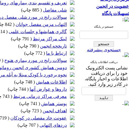
تعریف و تقسیم بندی بیماریهای روم
عضویت در انجمن
شلی مفاصل
(
885 چاپ
)
تسهیلات پایگاه
سوالات رایج در مورد شلی مفصل در
التهاب مزمن مفصل جوانان
(
842 چاپ
جستجو در پایگاه
گالری همایشها و جلسات علمی
(
814 چاپ
لینک مراکز مرتبط
(
791 چاپ
)
تاریخچه انجمن
(
790 چاپ
)
جستجوی پیشرفته
ارتباط با ما
(
772 چاپ
)
سوالات رایج در مورد بیماری هنوخ
(
769 چاپ
دریافت اطلاعات پایگاه
دومین همایش کشوری انجمن روماتولوزی
نشانی پست الکترونیک
خود را برای دریافت
نحوه برخورد با کودک مبتلا به آبله 
اطلاعات و اخبار پایگاه،
اطلاعات همایش
(
748 چاپ
)
در کادر زیر وارد کنید.
داروها و عوارض آنها
(
744 چاپ
)
معرفی مراکز درمانی مرتبط
(
743 چاپ
پوستر همایش
(
741 چاپ
)
اهداف انجمن
(
723 چاپ
)
عفونت حاد مفصلی در کودکان
(
719 چاپ
دردهای التهابی
(
707 چاپ
)