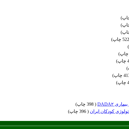
)
)
)
)
)
)
)
)
)
)
ی DADA۲
(
398 چاپ
)
ولوژی کودکان ایران
(
396 چاپ
)