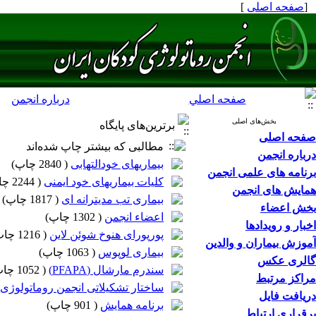
[
صفحه اصلی
]
صفحه اصلي
درباره انجمن
بخش‌های اصلی
برترین‌های پایگاه
صفحه اصلی
مطالبی که بیشتر چاپ شده‌اند
درباره انجمن
بیماریهای خودالتهابی
(
2840 چاپ
)
برنامه های علمی انجمن
کلیات بیماریهای خود ایمنی
(
2244 چاپ
همایش های انجمن
بیماری تب مدیترانه ای
(
1817 چاپ
)
بخش اعضاء
اعضاء انجمن
(
1302 چاپ
)
اخبار و رویدادها
پورپورای هنوخ شوئن لاین
(
1216 چاپ
آموزش بیماران و والدین
بیماری لوپوس
(
1063 چاپ
)
گالری عکس
سندرم مارشال (PFAPA)
(
1052 چاپ
مراکز مرتبط
ساختار تشکیلاتی انجمن روماتولوژی 
دریافت فایل
برنامه همایش
(
901 چاپ
)
برقراری ارتباط