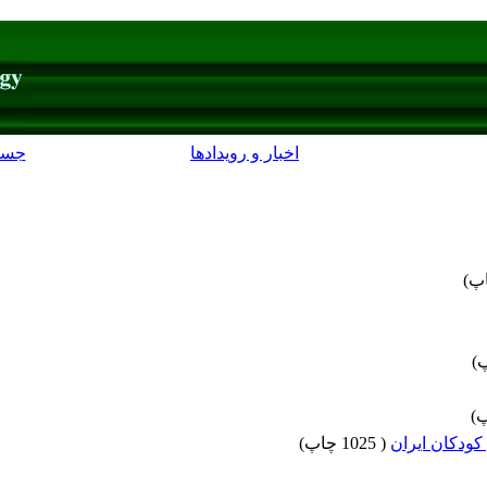
اخبار و رویدادها
جست
)
)
)
کودکان ایران
(
1025 چاپ
)