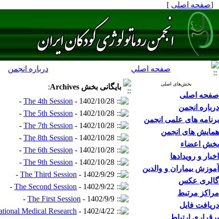
[
صفحه اصلی
]
صفحه اصلي
درباره انجمن
بخش‌های اصلی
بایگانی بخش
Archives
:
صفحه اصلی
The 4th Session
- 1402/10/28 -
درباره انجمن
The 5th Session
- 1402/10/28 -
برنامه های علمی انجمن
The 7th Session
- 1402/10/28 -
همایش های انجمن
The 8th Session
- 1402/10/28 -
بخش اعضاء
The 6th Session
- 1402/10/28 -
اخبار و رویدادها
The 9th Session
- 1402/10/28 -
آموزش بیماران و والدین
The Third Session
- 1402/9/29 -
گالری عکس
The Second Session
- 1402/9/22 -
مراکز مرتبط
The First Session
- 1402/9/9 -
دریافت فایل
national Medical Research
- 1402/4/22 -
برقراری ارتباط