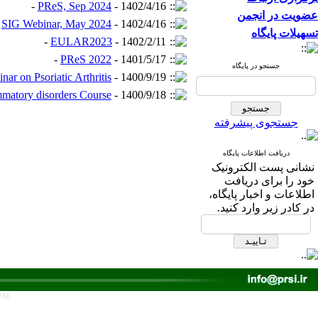
PReS, Sep 2024
- 1402/4/16 -
عضویت در انجمن
SIG Webinar, May 2024
- 1402/4/16 -
تسهیلات پایگاه
EULAR2023
- 1402/2/11 -
PReS 2022
- 1401/5/17 -
جستجو در پایگاه
nar on Psoriatic Arthritis
- 1400/9/19 -
mmatory disorders Course
- 1400/9/18 -
جستجوی پیشرفته
دریافت اطلاعات پایگاه
نشانی پست الکترونیک
خود را برای دریافت
اطلاعات و اخبار پایگاه،
در کادر زیر وارد کنید.
766