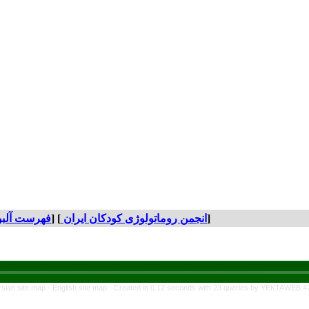
[
انجمن روماتولوژی کودکان ایران
] [
فهرست آلبو
rsian site map -
English site map
- Created in 0.12 seconds with 23 queries by YEKTAWEB 4