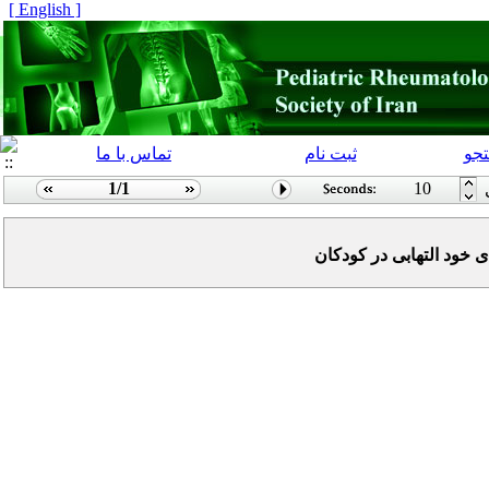
[ English ]
جو
ثبت نام
تماس با ما
1/1
10
 خود التهابی در کودکان