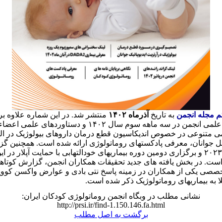
 مجله انجمن
به تاریخ
آذرماه ۱۴۰۲
منتشر شد. در این شماره علاوه ب
برنامه های علمی انجمن در سه ماهه سوم سال ۱۴۰۲ و دستاوردهای ع
 متنوعی در خصوص اندیکاسیون قطع درمان داروهای بیولوژیک در ال
جوانان، معرفی پادکستهای روماتولوژی ارائه شده است. همچنین گز
کنگره آپلار ۲۰۲۳ و برگزاری دومین دوره بیماریهای خودالتهابی با حمایت آپلار در
ست. در بخش یافته های جدید تحقیقات همکاران انجمن، گزارش کوتاهی 
خصصی یکی از همکاران در زمینه پاسخ نتی بادی و عوارض واکسن کووی
ا به بیماریهای روماتولوژیک ذکر شده است.
نشانی مطلب در وبگاه انجمن روماتولوژی کودکان ایران:
http://prsi.ir/find-1.150.146.fa.html
برگشت به اصل مطلب